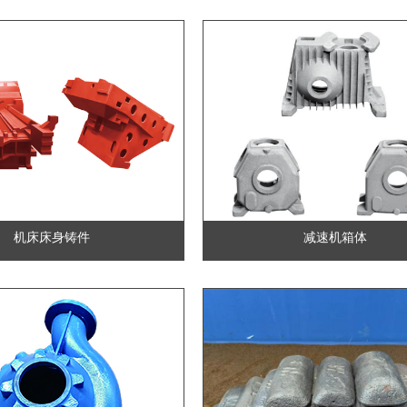
机床床身铸件
减速机箱体