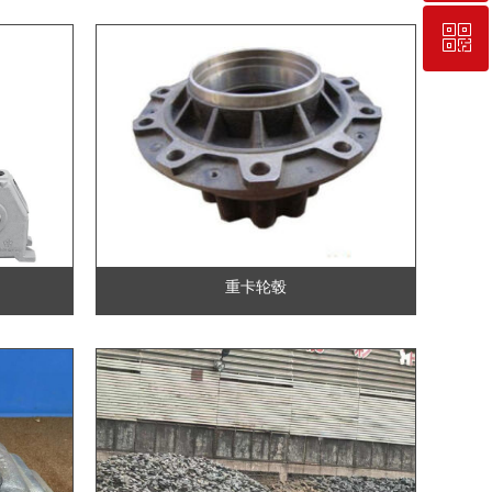
ꀥ
+86-18633840938
微信二维码
重卡轮毂