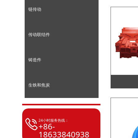
链传动
传动联结件
铸造件
生铁和焦炭
24小时服务热线：
+86-
18633840938