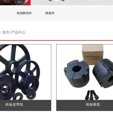
传动联结件
铸造件
：首页>产品中心
欧标皮带轮
欧标锥套