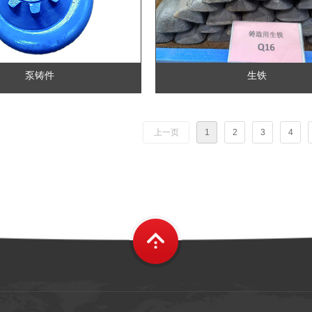
泵铸件
生铁
上一页
1
2
3
4