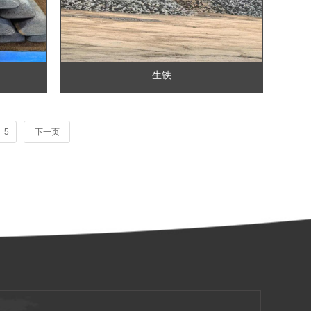
生铁
5
下一页