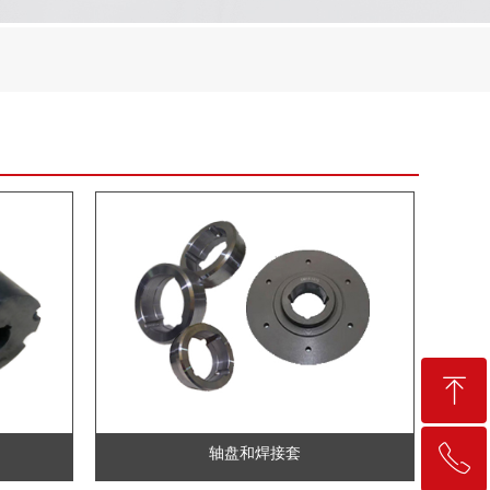
ꁸ
ꂅ
轴盘和焊接套
回到顶部